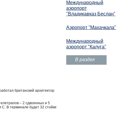
Международный
аэропорт
"Владикавказ Беслан"
Аэропорт "Махачкала"
Международный
аэропорт "Калуга"
В раздел
зработал британский архитектор
телетрапов – 2 сдвоенных и 5
С. В терминале будет 32 стойки