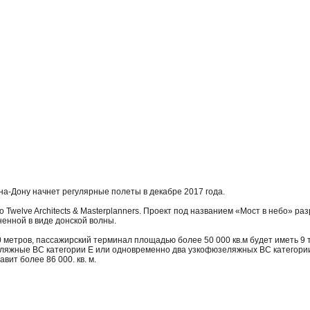
а-Дону начнет регулярные полеты в декабре 2017 года.
welve Architects & Masterplanners. Проект под названием «Мост в небо» ра
ненной в виде донской волны.
 метров, пассажирский терминал площадью более 50 000 кв.м будет иметь 9 
яжные ВС категории Е или одновременно два узкофюзеляжных ВС категории 
ит более 86 000. кв. м.