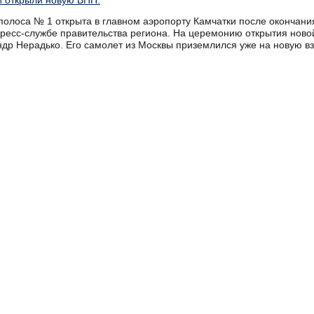
и открыли новую ВПП.
полоса № 1 открыта в главном аэропорту Камчатки после окончани
пресс-службе правительства региона. На церемонию открытия ново
ндр Нерадько. Его самолет из Москвы приземлился уже на новую в