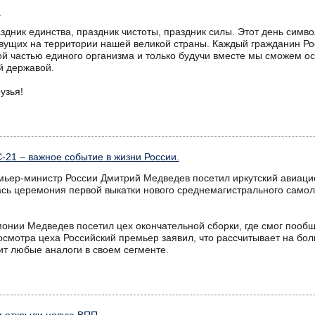
!
аздник единства, праздник чистоты, праздник силы. Этот день симв
вущих на территории нашей великой страны. Каждый гражданин Ро
й частью единого организма и только будучи вместе мы сможем ост
й державой.
узья!
-21 – важное событие в жизни России.
емьер-министр России Дмитрий Медведев посетил иркутский авиац
лась церемония первой выкатки нового среднемагистрального само
онии Медведев посетил цех окончательной сборки, где смог пообщ
смотра цеха Российский премьер заявил, что рассчитывает на боль
ит любые аналоги в своем сегменте.