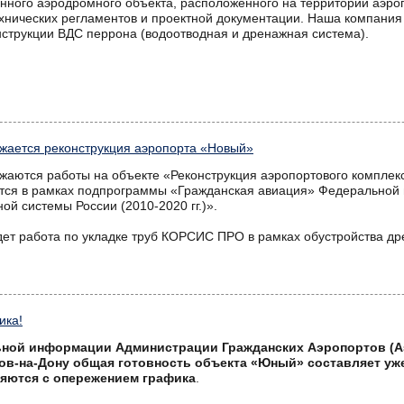
енного аэродромного объекта, расположенного на территории аэро
хнических регламентов и проектной документации. Наша компания
онструкции ВДС перрона (водоотводная и дренажная система).
жается реконструкция аэропорта «Новый»
жаются работы на объекте «Реконструкция аэропортового комплекс
тся в рамках подпрограммы «Гражданская авиация» Федеральной
ой системы России (2010-2020 гг.)».
ет работа по укладке труб КОРСИС ПРО в рамках обустройства др
ика!
ной информации Администрации Гражданских Аэропортов (А
стов-на-Дону общая готовность объекта «Юный» составляет уж
яются с опережением графика
.