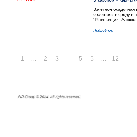
В аэропорту Камчатк
03.06.2016
Взлётно-посадочная 
сообщили в среду в 
“Росавиации” Алекса
Подробнее
1
...
2
3
4
5
6
...
12
AIR Group © 2024. All rights reserved.