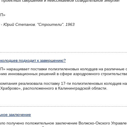
 проектных свершений и неиссякаемой созидательной энергии!
ПП»
 - Юрий Степанов. "Строители". 1963
колодцев подходит к завершению?
 наращивает поставки полиэтиленовых колодцев на различные объ
нию инновационных решений в сфере аэродромного строительства
компания реализовала поставку 17-ти полиэтиленовых колодцев на
«Храброво», расположенного в Калининградской области.
ьное заключение
ыло получено положительное заключение Волжско-Окского Управле