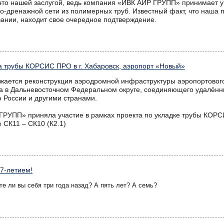
это нашей заслугой, ведь компания «ИВК АИР ГРУПП» принимает у
но-дренажной сети из полимерных труб. Известный факт, что наша 
ании, находит свое очередное подтверждение.
а трубы КОРСИС ПРО в г. Хабаровск, аэропорт «Новый»
жается реконструкция аэродромной инфраструктуры аэропортовог
а в Дальневосточном Федеральном округе, соединяющего удалённ
ю России и другими странами.
РУПП» приняла участие в рамках проекта по укладке трубы КОРС
е СК11 – СК10 (К2.1)
 7-летием!
те ли вы себя три года назад? А пять лет? А семь?