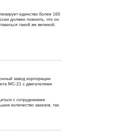
олизирует единство более 160
ссии должен помнить, что он
аваться такой же великой,
ионный завод корпорации
лета МС-21 с двигателями
аться с сотрудниками
шое количество заказов, так