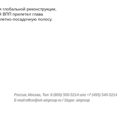
я глобальной реконструкции,
й ВПП прилетел глава
злетно-посадочную полосу.
Россия, Москва, Тел: 8 (800) 500-5214 или +7 (495) 540-5214
E-mail:office@ivk-airgroup.ru / Skype: airgroup